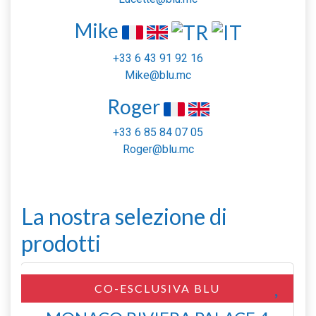
Mike
+33 6 43 91 92 16
Mike@blu.mc
Roger
+33 6 85 84 07 05
Roger@blu.mc
La nostra selezione di
prodotti
ESCLUS
SCLUSIVA BLU