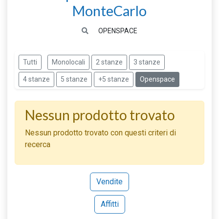
MonteCarlo
OPENSPACE
Tutti
Monolocali
2 stanze
3 stanze
4 stanze
5 stanze
+5 stanze
Openspace
Nessun prodotto trovato
Nessun prodotto trovato con questi criteri di
recerca
Vendite
Affitti